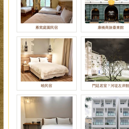
雁窩庭園民宿
康橋商旅臺東館
曉民宿
門廷若室 ? 河堤左岸