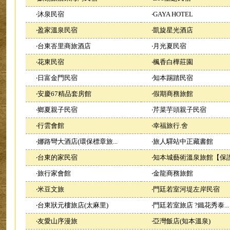
‧
沐泉民宿
‧
GAYA HOTEL
‧
盈家溫泉民宿
‧
凱旋星光酒店
‧
台東峇里商旅酒店
‧
月光夏民宿
‧
花東民宿
‧
楓香白樺莊園
‧
日富金門民宿
‧
知本踢踏民宿
‧
安慶67精品套房館
‧
假期商務旅館
‧
鄉夏親子民宿
‧
芹菜芋頭親子民宿
‧
行雲會館
‧
幸福旅行.舍
‧
娜路彎大酒店(環保標章旅...
‧
旅人驛站中正藏書館
‧
台東的家民宿
‧
知本城藝術溫泉旅館【保證.
‧
旅行家會館
‧
金龍商務旅館
‧
米豆文旅
‧
門廷若室河堤左岸民宿
‧
台東狀元樓旅店(太麻里)
‧
門廷若室旅店 ?鐵花秀泰...
‧
友愛山序漫旅
‧
亞灣飯店(知本溫泉)