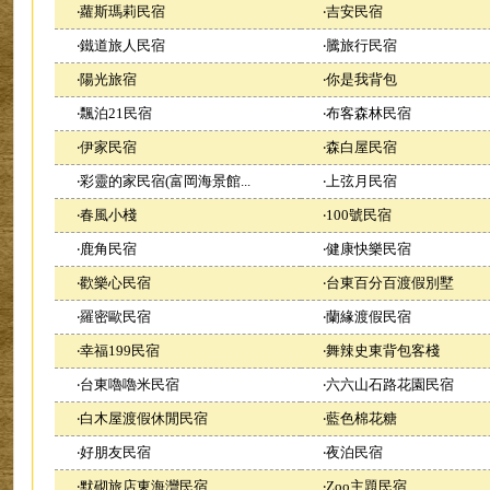
‧
蘿斯瑪莉民宿
‧
吉安民宿
‧
鐵道旅人民宿
‧
騰旅行民宿
‧
陽光旅宿
‧
你是我背包
‧
飄泊21民宿
‧
布客森林民宿
‧
伊家民宿
‧
森白屋民宿
‧
彩靈的家民宿(富岡海景館...
‧
上弦月民宿
‧
春風小棧
‧
100號民宿
‧
鹿角民宿
‧
健康快樂民宿
‧
歡樂心民宿
‧
台東百分百渡假別墅
‧
羅密歐民宿
‧
蘭緣渡假民宿
‧
幸福199民宿
‧
舞辣史東背包客棧
‧
台東嚕嚕米民宿
‧
六六山石路花園民宿
‧
白木屋渡假休閒民宿
‧
藍色棉花糖
‧
好朋友民宿
‧
夜泊民宿
‧
默砌旅店東海灣民宿
‧
Zoo主題民宿