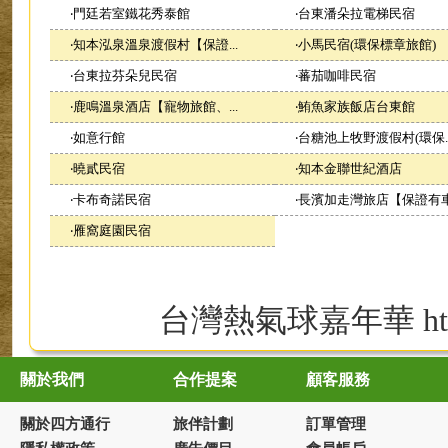
‧
門廷若室鐵花秀泰館
‧
台東潘朵拉電梯民宿
‧
知本泓泉溫泉渡假村【保證...
‧
小馬民宿(環保標章旅館)
‧
台東拉芬朵兒民宿
‧
蕃茄咖啡民宿
‧
鹿鳴溫泉酒店【寵物旅館、...
‧
鮪魚家族飯店台東館
‧
如意行館
‧
台糖池上牧野渡假村(環保..
‧
曉貳民宿
‧
知本金聯世紀酒店
‧
卡布奇諾民宿
‧
長濱加走灣旅店【保證有車.
‧
雁窩庭園民宿
台灣熱氣球嘉年華
h
關於我們
合作提案
顧客服務
關於四方通行
旅伴計劃
訂單管理