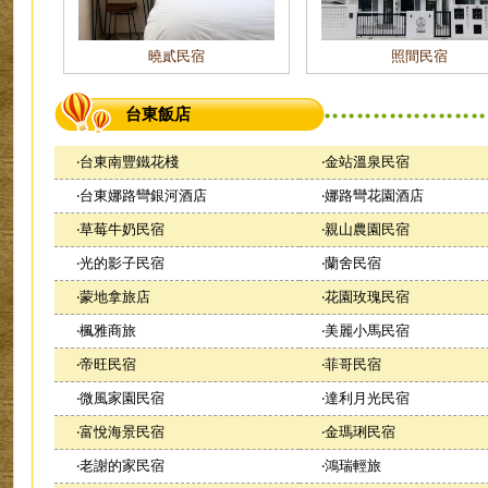
曉貳民宿
照間民宿
台東飯店
‧
台東南豐鐵花棧
‧
金站溫泉民宿
‧
台東娜路彎銀河酒店
‧
娜路彎花園酒店
‧
草莓牛奶民宿
‧
親山農園民宿
‧
光的影子民宿
‧
蘭舍民宿
‧
蒙地拿旅店
‧
花園玫瑰民宿
‧
楓雅商旅
‧
美麗小馬民宿
‧
帝旺民宿
‧
菲哥民宿
‧
微風家園民宿
‧
達利月光民宿
‧
富悅海景民宿
‧
金瑪琍民宿
‧
老謝的家民宿
‧
鴻瑞輕旅